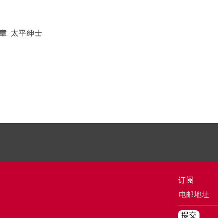
章, 太平绅士
订阅