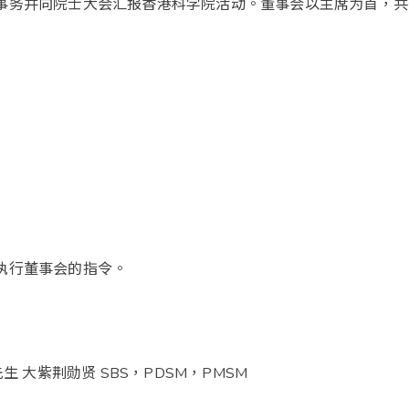
事务并向院士大会汇报香港科学院活动。董事会以主席为首，共
执行董事会的指令。
 大紫荆勋贤 SBS，PDSM，PMSM