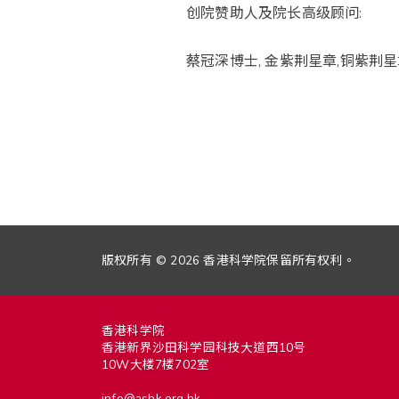
创院赞助人及院长高级顾问:
蔡冠深博士, 金紫荆星章,铜紫荆星
版权所有 © 2026 香港科学院保留所有权利。
香港科学院
香港新界沙田科学园科技大道西10号
10W大楼7楼702室
info@ashk.org.hk