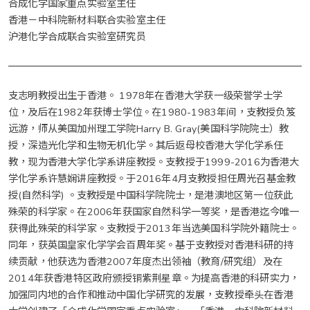
合成化学国家重点实验室主任
香港－中科院新材料联合实验室主任
沪港化学合成联合实验室研究员
支志明教授出生于香港。 1978年在香港大学获一级荣誉学士学
位，及后在1982年获博士学位。在1980-1983年间，支教授负笈
远游，师从美国加州理工学院Harry B. Gray(美国科学院院士）教
授，深造光化学和生物无机化学。其后返母校香港大学化学系任
教，现为香港大学化学系讲座教授。支教授于1999-2016为香港大
学化学系许慧娴讲座教授。于2016年4月支教授担任周光召基金教
授(自然科学) 。支教授是中国科学院院士，是港澳地区第一位获此
殊荣的科学家。在2006年获国家自然科学一等奖，是香港迄今唯一
获得此殊荣的科学家。支教授于2013年当选美国科学院外籍院士。
同年，获英国皇家化学学会百周年奖。基于支教授对香港科研的持
续贡献，他获选为香港2007年度杰出领袖（教育/研究组）及在
2014年获香港特区政府颁授铜紫荆星章。为提高香港的科研实力，
加强同内地的合作和推动中国化学研究的发展，支教授牵头在香港