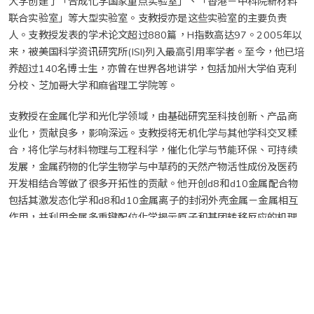
大学创建了「合成化学国家重点实验室」、「香港－中科院新材料
联合实验室」等大型实验室。支教授亦是这些实验室的主要负责
人。支教授发表的学术论文超过880篇，H指数高达97。2005年以
来，被美国科学资讯研究所(ISI)列入最高引用率学者。至今，他已培
养超过140名博士生，亦曾在世界各地讲学，包括加州大学伯克利
分校、芝加哥大学和麻省理工学院等。
支教授在金属化学和光化学领域，由基础研究至科技创新、产品商
业化，贡献良多，影响深远。支教授将无机化学与其他学科交叉糅
合，将化学与材料物理与工程科学，催化化学与节能环保、可持续
发展，金属药物的化学生物学与中草药的天然产物活性成份及医药
开发相结合等做了很多开拓性的贡献。他开创d8和d10金属配合物
包括其激发态化学和d8和d10金属离子的封闭外壳金属－金属相互
作用，并利用金属多重键配位化学揭示原子和基团转移反应的机理
(国家自然科学一等奖获奖奖项），解决了化学领域的氮偶合反应(生
物固氮反应模型）、仿生有机氧化等难题，开发了一系列可应用于
药物合成和精细化工重要中间体合成的催化剂和催化反应。支教授
亦结合配位化学、分子生物学和蛋白质科学，开拓配位化合物化学
生物学研究，设计和合成了一系列对多种癌细胞系具有高毒性和高