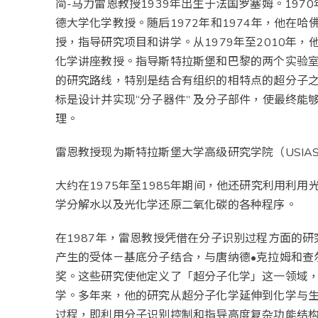
简-马力雷恩教授1939年出生于法国罗塞姆。197
德大学化学教授。随后1972年和1974年，他在
授，指导研究项目和讲学。从1979年至2010年
化学讲座教授。指导斯特拉斯堡和巴黎的两个实验
的研究路线，特别是结合有组织的相特点的超分子
标是设计并实现“分子器件” 及分子部件，使最终能
理。
雷恩教授现为斯特拉斯堡大学高级研究学院（USIA
大约在1975年至1985年期间，他还研究利用利
学分解水以及光化学还原二氧化碳的各种程序。
在1987年，雷恩教授凭借在分子识别过程方面的
产生的受体－基底分子结合，与唐纳德•克拉姆和查
奖。这些研究使他定义了「超分子化学」这一领域
学。多年来，他的研究从超分子化学延伸到化学与
过程，即利用分子识别控制和指导高度复杂功能结构