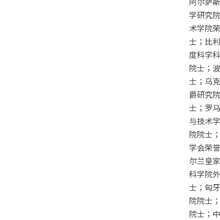
阿尔萨
学研究
术学院
士；比
度科学
院士；
士；乌
爵研究
士；罗
与技术
院院士
学会荣
尔兰皇
科学院
士；匈
院院士
院士；