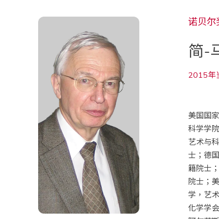
诺贝尔
简-
2015
美国国
科学学
艺术与
士；德
籍院士
院士；
学，艺
化学学