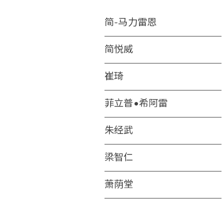
简-马力雷恩
简悦威
崔琦
菲立普•希阿雷
朱经武
梁智仁
萧荫堂