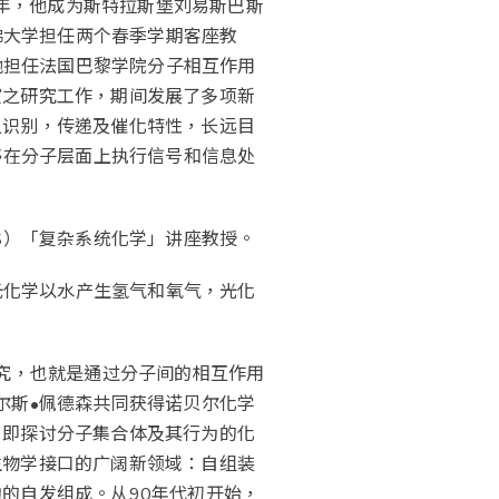
0年，他成为斯特拉斯堡刘易斯巴斯
哈佛大学担任两个春季学期客座教
，他担任法国巴黎学院分子相互作用
室之研究工作，期间发展了多项新
之识别，传递及催化特性，长远目
够在分子层面上执行信号和信息处
S）「复杂系统化学」讲座教授。
用光化学以水产生氢气和氧气，光化
研究，也就是通过分子间的相互作用
尔斯•佩德森共同获得诺贝尔化学
，即探讨分子集合体及其行为的化
生物学接口的广阔新领域：自组装
的自发组成。从90年代初开始，