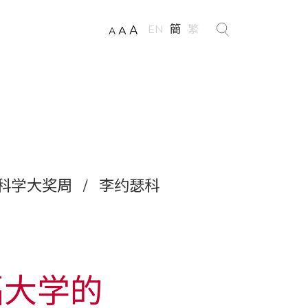
EN
簡
繁
A
A
A
科学大奖周
/
李约瑟科
福大学的