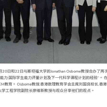
0日和22日与斯坦福大学的Jonathan Osborne教授合办了
能力:国际学生能力评量计划及下一代科学课程计划的经验“。 在
EM教育。 Osborne教授,香港数理教育学会主席刘国良校长,
大学工程学院副院长廖维新教授与观众分享他们的观点。