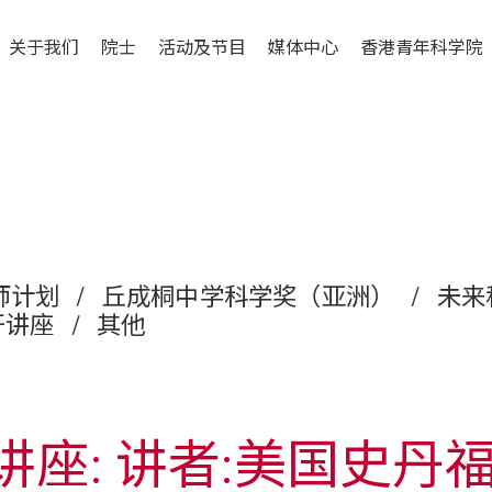
关于我们
院士
活动及节目
媒体中心
香港青年科学院
师计划
/
丘成桐中学科学奖（亚洲）
/
未来
开讲座
/
其他
育讲座: 讲者:美国史丹