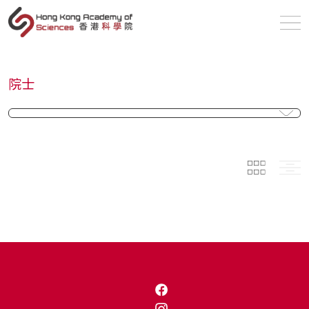
zh
院士