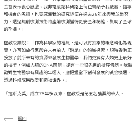
金會表示衷心感激。我非常感謝科研路上每位曾給予我啟發、指導
和機會的恩師，也要感謝我的研究隊伍在過去25年來與我並肩努
力，透過無創檢測技術將產前檢測變得更安全和精確，幫助了全球
的孕婦。」
盧教授續說：「作為科學家的福氣，是可以將抽象的概念轉化為現
實，亦可如旅行家般在未有前人『踏足』的領域探索。現時香港正
投放了前所未有的資源來發展生物醫學，我們更擁有人類史上最好
的技術，例如人類的DNA圖譜；還有一些很先進的排序儀器。我鼓
勵對生物醫學有興趣的年輕人，應把握當下創科發展的黃金機遇，
透過科研成果改變和造福世界。」
「拉斯克獎」成立75年多以來，盧教授是第五名獲獎的華人。
返回