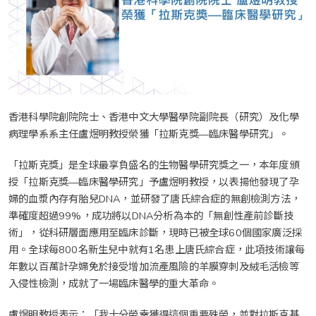
香港科學院創院院士、香港中文大學醫學院副院長（研究）及化學
病理學系系主任盧煜明教授榮獲「拉斯克獎—臨床醫學研究」。
「拉斯克獎」是全球最享負盛名的生物醫學研究獎之一，本年度頒
授「拉斯克獎—臨床醫學研究」予盧煜明教授，以表揚他發現了孕
婦的血漿內存有胎兒DNA，並研發了唐氏綜合症的無創檢測方法，
準確度超過99%，成功將以DNA分析為本的「無創性產前診斷技
術」，從科研層面應用至臨床診斷，現時已被全球60個國家廣泛採
用。全球每800名新生兒中就有1名患上唐氏綜合症，此項技術讓每
年數以百萬計孕婦免於接受增加流產風險的羊膜穿刺及絨毛活檢等
入侵性檢測，成就了一場臨床醫學的重大革命。
盧煜明教授表示：「我十分榮幸獲得這個重要殊榮，並對拉斯克基