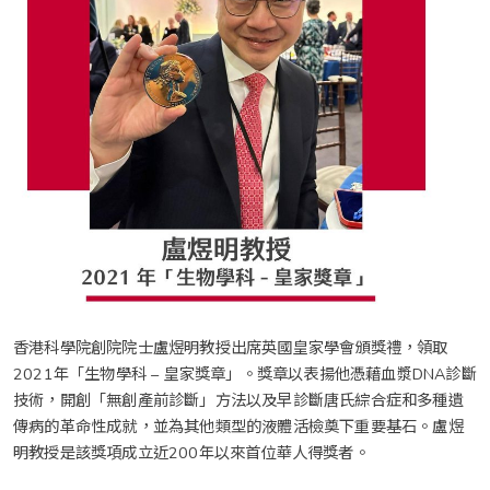
香港科學院創院院士盧煜明教授出席英國皇家學會頒獎禮，領取
2021年「生物學科 – 皇家獎章」。獎章以表揚他憑藉血漿DNA診斷
技術，開創「無創產前診斷」方法以及早診斷唐氏綜合症和多種遺
傳病的革命性成就，並為其他類型的液體活檢奠下重要基石。盧煜
明教授是該獎項成立近200年以來首位華人得獎者。