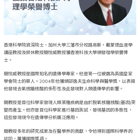
香港科學院資深院士、加州大學三藩市分校路易斯‧戴蒙德血液學
講座教授及榮休教授簡悅威教授獲香港科技大學頒發理學榮譽博
士。
簡悅威教授是國際知名的遺傳學專家。他是第一位被選為英國皇家
學會院士的華人。2004年他獲頒邵逸夫生命科學與醫學獎，以表揚
他發現去氧核糖核酸的多形性及此發現對人類遺傳學的影響。
簡教授是首位科學家發現人類某種疾病是由於脫氧核糖核酸(基因)突
變而產生。他亦是首位科學家進行基因測試，發現基因的多態性，
這些發現現今在遺傳學分析廣泛應用。
簡教授多年的研究成果及在醫學界的貢獻，令他得到國際科學界的
認同，屢獲國際獎項。