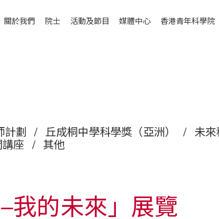
關於我們
院士
活動及節目
媒體中心
香港青年科學院
師計劃
/
丘成桐中學科學獎（亞洲）
/
未來
開講座
/
其他
–我的未來」展覽