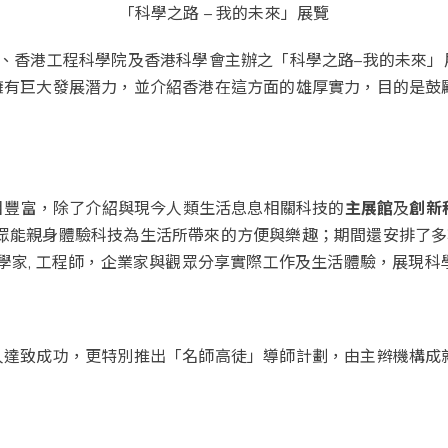
「科學之路 – 我的未來」展覽
院、香港工程科學院及香港科學會主辦之「科學之路–我的未來」
擁有巨大發展潛力，並介紹香港在這方面的雄厚實力，目的是鼓
節目豐富，除了介紹與現今人類生活息息相關科技的
主展館
及
創新
戲，讓觀眾能親身體驗科技為生活所帶來的方便與樂趣；期間還安排
學家, 工程師，企業家與觀眾分享實際工作及生活體驗，展現科
達致成功，更特別推出「名師高徒」導師計劃，由主辫機構成就