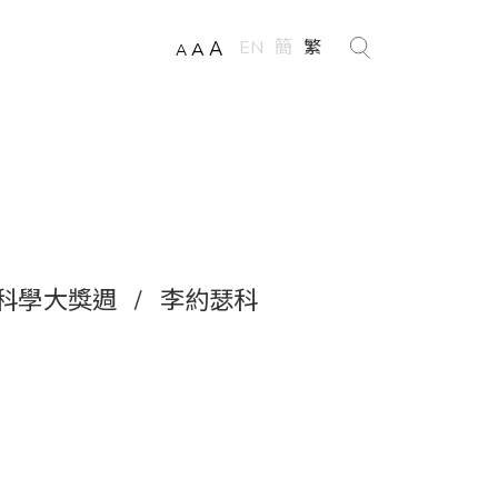
EN
簡
繁
A
A
A
科學大獎週
/
李約瑟科