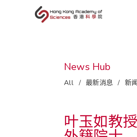
sc
News Hub
All
/
最新消息
/
新
叶玉如教
外籍院士